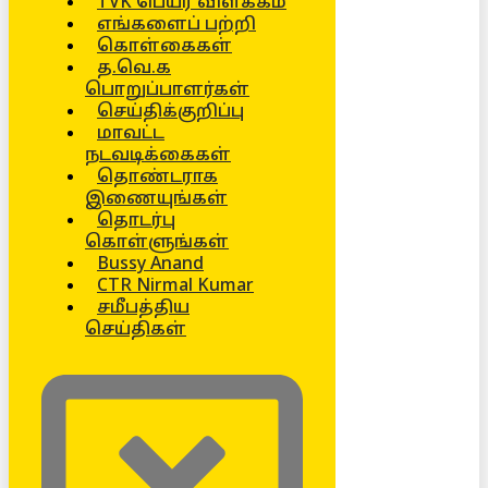
TVK பெயர் விளக்கம்
எங்களைப் பற்றி
கொள்கைகள்
த.வெ.க
பொறுப்பாளர்கள்
செய்திக்குறிப்பு
மாவட்ட
நடவடிக்கைகள்
தொண்டராக
இணையுங்கள்
தொடர்பு
கொள்ளுங்கள்
Bussy Anand
CTR Nirmal Kumar
சமீபத்திய
செய்திகள்