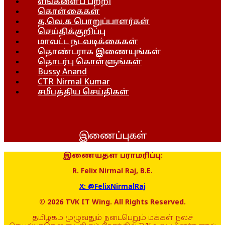
எங்களைப் பற்றி
கொள்கைகள்
த.வெ.க பொறுப்பாளர்கள்
செய்திக்குறிப்பு
மாவட்ட நடவடிக்கைகள்
தொண்டராக இணையுங்கள்
தொடர்பு கொள்ளுங்கள்
Bussy Anand
CTR Nirmal Kumar
சமீபத்திய செய்திகள்
இணைப்புகள்
இணையதள பராமரிப்பு:
R. Felix Nirmal Raj, B.E.
X: @FelixNirmalRaj
© 2026 TVK IT Wing. All Rights Reserved.
தமிழகம் முழுவதும் நடைபெறும் மக்கள் நலச்