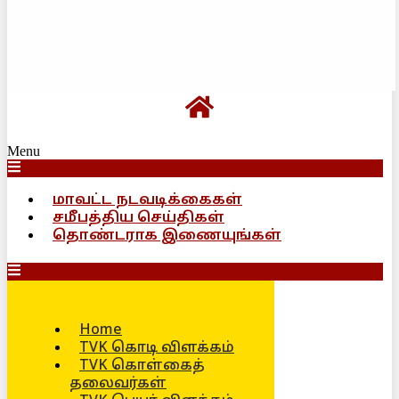
Menu
மாவட்ட நடவடிக்கைகள்
சமீபத்திய செய்திகள்
தொண்டராக இணையுங்கள்
Home
TVK கொடி விளக்கம்
TVK கொள்கைத்
தலைவர்கள்