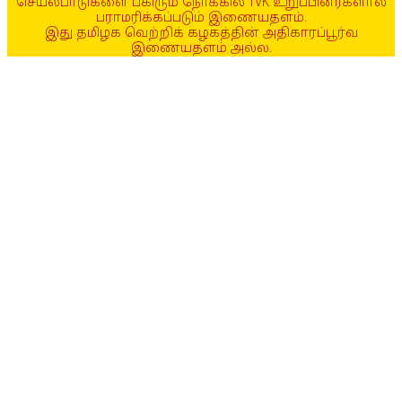
செயல்பாடுகளை பகிரும் நோக்கில் TVK உறுப்பினர்களால்
பராமரிக்கப்படும் இணையதளம்.
இது தமிழக வெற்றிக் கழகத்தின் அதிகாரப்பூர்வ
இணையதளம் அல்ல.