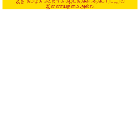
இது தமிழக வெற்றிக் கழகத்தின் அதிகாரப்பூர்வ
இணையதளம் அல்ல.