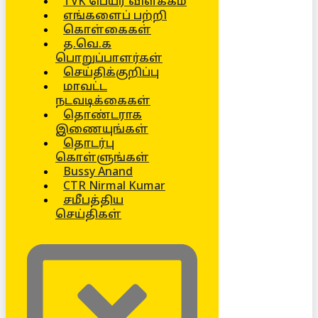
TVK பெயர் விளக்கம்
எங்களைப் பற்றி
கொள்கைகள்
த.வெ.க
பொறுப்பாளர்கள்
செய்திக்குறிப்பு
மாவட்ட
நடவடிக்கைகள்
தொண்டராக
இணையுங்கள்
தொடர்பு
கொள்ளுங்கள்
Bussy Anand
CTR Nirmal Kumar
சமீபத்திய
செய்திகள்