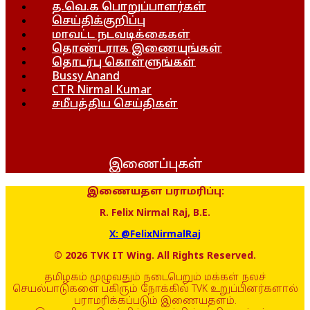
த.வெ.க பொறுப்பாளர்கள்
செய்திக்குறிப்பு
மாவட்ட நடவடிக்கைகள்
தொண்டராக இணையுங்கள்
தொடர்பு கொள்ளுங்கள்
Bussy Anand
CTR Nirmal Kumar
சமீபத்திய செய்திகள்
இணைப்புகள்
இணையதள பராமரிப்பு:
R. Felix Nirmal Raj, B.E.
X: @FelixNirmalRaj
© 2026 TVK IT Wing. All Rights Reserved.
தமிழகம் முழுவதும் நடைபெறும் மக்கள் நலச்
செயல்பாடுகளை பகிரும் நோக்கில் TVK உறுப்பினர்களால்
பராமரிக்கப்படும் இணையதளம்.