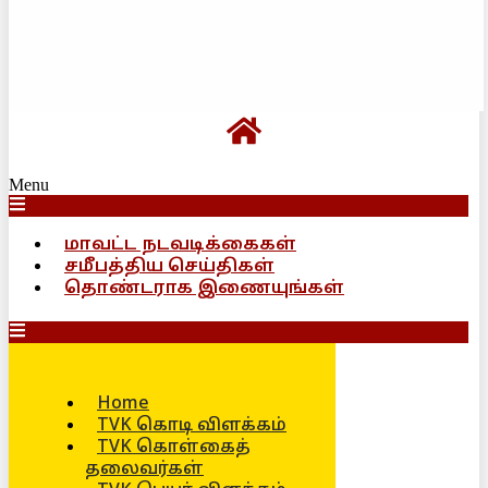
Menu
மாவட்ட நடவடிக்கைகள்
சமீபத்திய செய்திகள்
தொண்டராக இணையுங்கள்
Home
TVK கொடி விளக்கம்
TVK கொள்கைத்
தலைவர்கள்