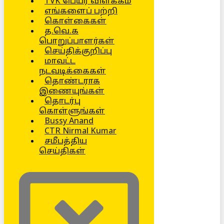
TVK பெயர் விளக்கம்
எங்களைப் பற்றி
கொள்கைகள்
த.வெ.க
பொறுப்பாளர்கள்
செய்திக்குறிப்பு
மாவட்ட
நடவடிக்கைகள்
தொண்டராக
இணையுங்கள்
தொடர்பு
கொள்ளுங்கள்
Bussy Anand
CTR Nirmal Kumar
சமீபத்திய
செய்திகள்