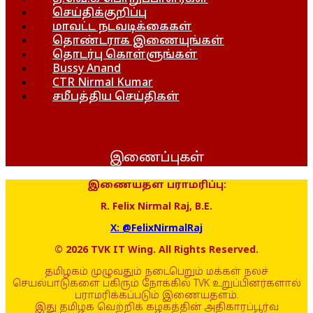
செய்திக்குறிப்பு
மாவட்ட நடவடிக்கைகள்
தொண்டராக இணையுங்கள்
தொடர்பு கொள்ளுங்கள்
Bussy Anand
CTR Nirmal Kumar
சமீபத்திய செய்திகள்
இணைப்புகள்
இணையதள பராமரிப்பு:
R. Felix Nirmal Raj, B.E.
X: @FelixNirmalRaj
© 2026 TVK IT Wing. All Rights Reserved.
தமிழகம் முழுவதும் நடைபெறும் மக்கள் நலச்
செயல்பாடுகளை பகிரும் நோக்கில் TVK உறுப்பினர்களால்
பராமரிக்கப்படும் இணையதளம்.
இது தமிழக வெற்றிக் கழகத்தின் அதிகாரப்பூர்வ