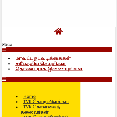
Menu
மாவட்ட நடவடிக்கைகள்
சமீபத்திய செய்திகள்
தொண்டராக இணையுங்கள்
Home
TVK கொடி விளக்கம்
TVK கொள்கைத்
தலைவர்கள்