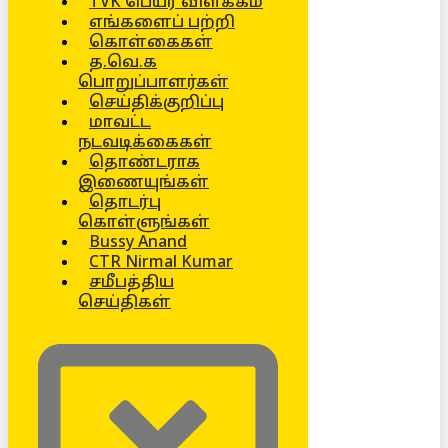
TVK பெயர் விளக்கம்
எங்களைப் பற்றி
கொள்கைகள்
த.வெ.க
பொறுப்பாளர்கள்
செய்திக்குறிப்பு
மாவட்ட
நடவடிக்கைகள்
தொண்டராக
இணையுங்கள்
தொடர்பு
கொள்ளுங்கள்
Bussy Anand
CTR Nirmal Kumar
சமீபத்திய
செய்திகள்