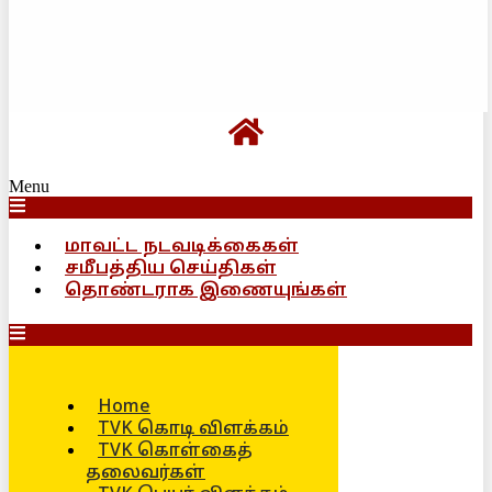
Menu
மாவட்ட நடவடிக்கைகள்
சமீபத்திய செய்திகள்
தொண்டராக இணையுங்கள்
Home
TVK கொடி விளக்கம்
TVK கொள்கைத்
தலைவர்கள்