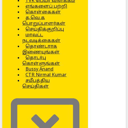
TVK பெயர் விளக்கம்
எங்களைப் பற்றி
கொள்கைகள்
த.வெ.க
பொறுப்பாளர்கள்
செய்திக்குறிப்பு
மாவட்ட
நடவடிக்கைகள்
தொண்டராக
இணையுங்கள்
தொடர்பு
கொள்ளுங்கள்
Bussy Anand
CTR Nirmal Kumar
சமீபத்திய
செய்திகள்