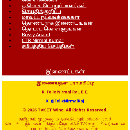
கொள்கைகள்
த.வெ.க பொறுப்பாளர்கள்
செய்திக்குறிப்பு
மாவட்ட நடவடிக்கைகள்
தொண்டராக இணையுங்கள்
தொடர்பு கொள்ளுங்கள்
Bussy Anand
CTR Nirmal Kumar
சமீபத்திய செய்திகள்
இணைப்புகள்
இணையதள பராமரிப்பு:
R. Felix Nirmal Raj, B.E.
X: @FelixNirmalRaj
© 2026 TVK IT Wing. All Rights Reserved.
தமிழகம் முழுவதும் நடைபெறும் மக்கள் நலச்
செயல்பாடுகளை பகிரும் நோக்கில் TVK உறுப்பினர்களால்
பராமரிக்கப்படும் இணையதளம்.