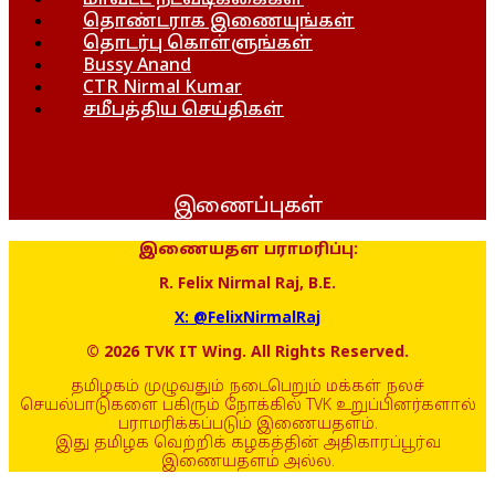
மாவட்ட நடவடிக்கைகள்
தொண்டராக இணையுங்கள்
தொடர்பு கொள்ளுங்கள்
Bussy Anand
CTR Nirmal Kumar
சமீபத்திய செய்திகள்
இணைப்புகள்
இணையதள பராமரிப்பு:
R. Felix Nirmal Raj, B.E.
X: @FelixNirmalRaj
© 2026 TVK IT Wing. All Rights Reserved.
தமிழகம் முழுவதும் நடைபெறும் மக்கள் நலச்
செயல்பாடுகளை பகிரும் நோக்கில் TVK உறுப்பினர்களால்
பராமரிக்கப்படும் இணையதளம்.
இது தமிழக வெற்றிக் கழகத்தின் அதிகாரப்பூர்வ
இணையதளம் அல்ல.