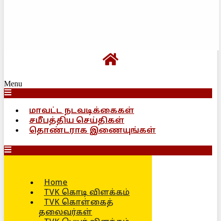
Menu
மாவட்ட நடவடிக்கைகள்
சமீபத்திய செய்திகள்
தொண்டராக இணையுங்கள்
Home
TVK கொடி விளக்கம்
TVK கொள்கைத்
தலைவர்கள்