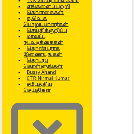
TVK பெயர் விளக்கம்
எங்களைப் பற்றி
கொள்கைகள்
த.வெ.க
பொறுப்பாளர்கள்
செய்திக்குறிப்பு
மாவட்ட
நடவடிக்கைகள்
தொண்டராக
இணையுங்கள்
தொடர்பு
கொள்ளுங்கள்
Bussy Anand
CTR Nirmal Kumar
சமீபத்திய
செய்திகள்