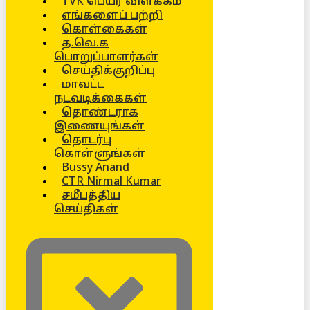
TVK பெயர் விளக்கம்
எங்களைப் பற்றி
கொள்கைகள்
த.வெ.க
பொறுப்பாளர்கள்
செய்திக்குறிப்பு
மாவட்ட
நடவடிக்கைகள்
தொண்டராக
இணையுங்கள்
தொடர்பு
கொள்ளுங்கள்
Bussy Anand
CTR Nirmal Kumar
சமீபத்திய
செய்திகள்