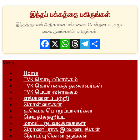
இந்தப் பக்கத்தை பகிருங்கள்
Facebook
X
WhatsApp
Threads
Telegram
Share
Menu
Home
TVK கொடி விளக்கம்
TVK கொள்கைத் தலைவர்கள்
TVK பெயர் விளக்கம்
எங்களைப் பற்றி
கொள்கைகள்
த.வெ.க பொறுப்பாளர்கள்
செய்திக்குறிப்பு
மாவட்ட நடவடிக்கைகள்
தொண்டராக இணையுங்கள்
தொடர்பு கொள்ளுங்கள்