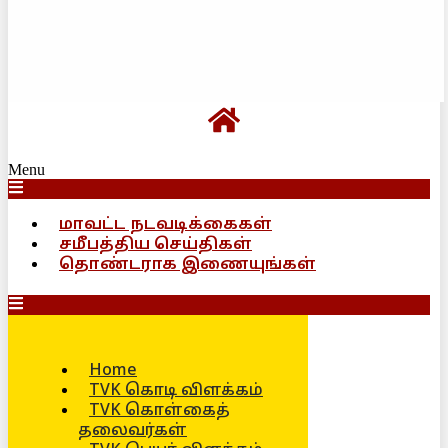
Menu
மாவட்ட நடவடிக்கைகள்
சமீபத்திய செய்திகள்
தொண்டராக இணையுங்கள்
Home
TVK கொடி விளக்கம்
TVK கொள்கைத்
தலைவர்கள்