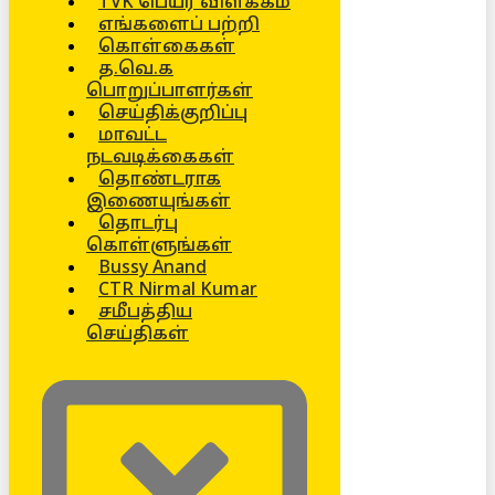
TVK பெயர் விளக்கம்
எங்களைப் பற்றி
கொள்கைகள்
த.வெ.க
பொறுப்பாளர்கள்
செய்திக்குறிப்பு
மாவட்ட
நடவடிக்கைகள்
தொண்டராக
இணையுங்கள்
தொடர்பு
கொள்ளுங்கள்
Bussy Anand
CTR Nirmal Kumar
சமீபத்திய
செய்திகள்