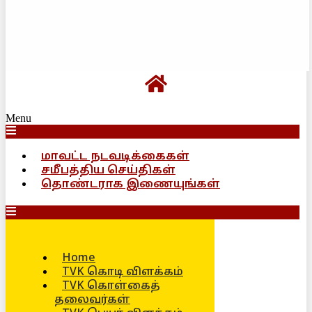
Menu
மாவட்ட நடவடிக்கைகள்
சமீபத்திய செய்திகள்
தொண்டராக இணையுங்கள்
Home
TVK கொடி விளக்கம்
TVK கொள்கைத்
தலைவர்கள்