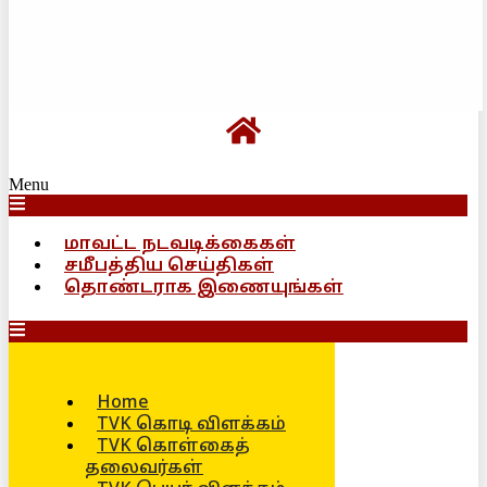
Menu
மாவட்ட நடவடிக்கைகள்
சமீபத்திய செய்திகள்
தொண்டராக இணையுங்கள்
Home
TVK கொடி விளக்கம்
TVK கொள்கைத்
தலைவர்கள்