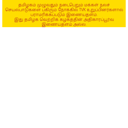
தமிழகம் முழுவதும் நடைபெறும் மக்கள் நலச்
செயல்பாடுகளை பகிரும் நோக்கில் TVK உறுப்பினர்களால்
பராமரிக்கப்படும் இணையதளம்.
இது தமிழக வெற்றிக் கழகத்தின் அதிகாரப்பூர்வ
இணையதளம் அல்ல.