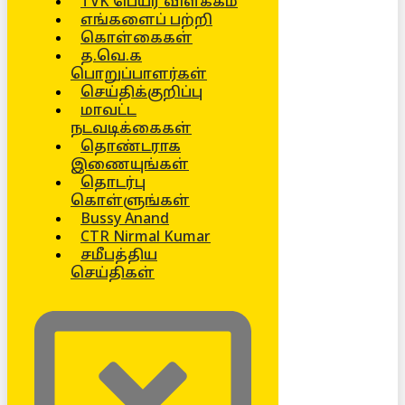
TVK பெயர் விளக்கம்
எங்களைப் பற்றி
கொள்கைகள்
த.வெ.க
பொறுப்பாளர்கள்
செய்திக்குறிப்பு
மாவட்ட
நடவடிக்கைகள்
தொண்டராக
இணையுங்கள்
தொடர்பு
கொள்ளுங்கள்
Bussy Anand
CTR Nirmal Kumar
சமீபத்திய
செய்திகள்