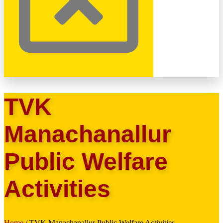
TVK
Manachanallur
Public Welfare
Activities
Home
/ TVK Manachanallur Public Welfare Activities