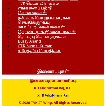
TVK பெயர் விளக்கம்
எங்களைப் பற்றி
கொள்கைகள்
த.வெ.க பொறுப்பாளர்கள்
செய்திக்குறிப்பு
மாவட்ட நடவடிக்கைகள்
தொண்டராக இணையுங்கள்
தொடர்பு கொள்ளுங்கள்
Bussy Anand
CTR Nirmal Kumar
சமீபத்திய செய்திகள்
இணைப்புகள்
இணையதள பராமரிப்பு:
R. Felix Nirmal Raj, B.E.
X: @FelixNirmalRaj
© 2026 TVK IT Wing. All Rights Reserved.