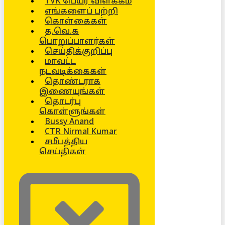
TVK பெயர் விளக்கம்
எங்களைப் பற்றி
கொள்கைகள்
த.வெ.க
பொறுப்பாளர்கள்
செய்திக்குறிப்பு
மாவட்ட
நடவடிக்கைகள்
தொண்டராக
இணையுங்கள்
தொடர்பு
கொள்ளுங்கள்
Bussy Anand
CTR Nirmal Kumar
சமீபத்திய
செய்திகள்