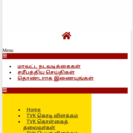
Menu
மாவட்ட நடவடிக்கைகள்
சமீபத்திய செய்திகள்
தொண்டராக இணையுங்கள்
Home
TVK கொடி விளக்கம்
TVK கொள்கைத்
தலைவர்கள்