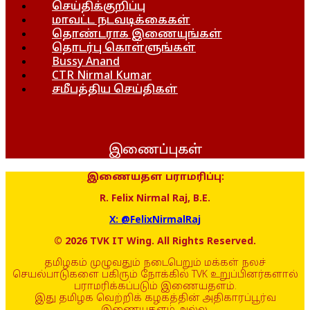
செய்திக்குறிப்பு
மாவட்ட நடவடிக்கைகள்
தொண்டராக இணையுங்கள்
தொடர்பு கொள்ளுங்கள்
Bussy Anand
CTR Nirmal Kumar
சமீபத்திய செய்திகள்
இணைப்புகள்
இணையதள பராமரிப்பு:
R. Felix Nirmal Raj, B.E.
X: @FelixNirmalRaj
© 2026 TVK IT Wing. All Rights Reserved.
தமிழகம் முழுவதும் நடைபெறும் மக்கள் நலச்
செயல்பாடுகளை பகிரும் நோக்கில் TVK உறுப்பினர்களால்
பராமரிக்கப்படும் இணையதளம்.
இது தமிழக வெற்றிக் கழகத்தின் அதிகாரப்பூர்வ