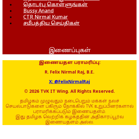
தொடர்பு கொள்ளுங்கள்
Bussy Anand
CTR Nirmal Kumar
சமீபத்திய செய்திகள்
இணைப்புகள்
இணையதள பராமரிப்பு:
R. Felix Nirmal Raj, B.E.
X: @FelixNirmalRaj
© 2026 TVK IT Wing. All Rights Reserved.
தமிழகம் முழுவதும் நடைபெறும் மக்கள் நலச்
செயல்பாடுகளை பகிரும் நோக்கில் TVK உறுப்பினர்களால்
பராமரிக்கப்படும் இணையதளம்.
இது தமிழக வெற்றிக் கழகத்தின் அதிகாரப்பூர்வ
இணையதளம் அல்ல.