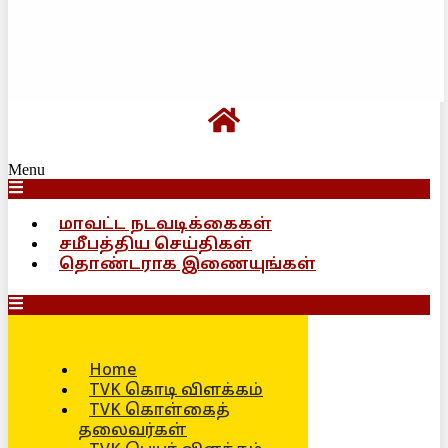
Menu
மாவட்ட நடவடிக்கைகள்
சமீபத்திய செய்திகள்
தொண்டராக இணையுங்கள்
Home
TVK கொடி விளக்கம்
TVK கொள்கைத்
தலைவர்கள்