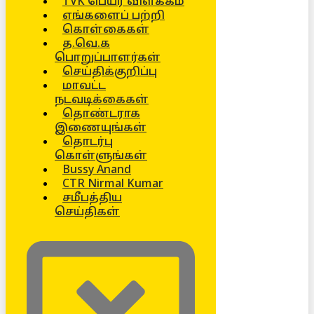
TVK பெயர் விளக்கம்
எங்களைப் பற்றி
கொள்கைகள்
த.வெ.க
பொறுப்பாளர்கள்
செய்திக்குறிப்பு
மாவட்ட
நடவடிக்கைகள்
தொண்டராக
இணையுங்கள்
தொடர்பு
கொள்ளுங்கள்
Bussy Anand
CTR Nirmal Kumar
சமீபத்திய
செய்திகள்