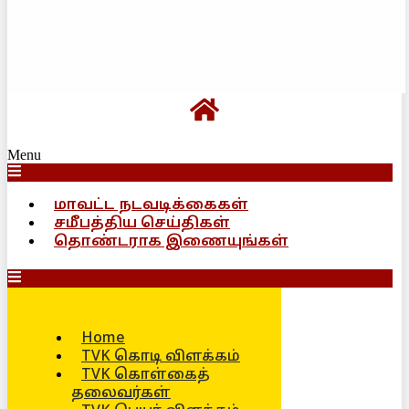
Menu
மாவட்ட நடவடிக்கைகள்
சமீபத்திய செய்திகள்
தொண்டராக இணையுங்கள்
Home
TVK கொடி விளக்கம்
TVK கொள்கைத்
தலைவர்கள்