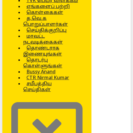
TVK பெயர் விளக்கம்
எங்களைப் பற்றி
கொள்கைகள்
த.வெ.க
பொறுப்பாளர்கள்
செய்திக்குறிப்பு
மாவட்ட
நடவடிக்கைகள்
தொண்டராக
இணையுங்கள்
தொடர்பு
கொள்ளுங்கள்
Bussy Anand
CTR Nirmal Kumar
சமீபத்திய
செய்திகள்