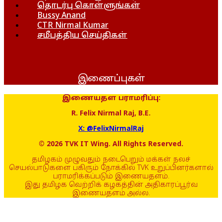
தொடர்பு கொள்ளுங்கள்
Bussy Anand
CTR Nirmal Kumar
சமீபத்திய செய்திகள்
இணைப்புகள்
இணையதள பராமரிப்பு:
R. Felix Nirmal Raj, B.E.
X: @FelixNirmalRaj
© 2026 TVK IT Wing. All Rights Reserved.
தமிழகம் முழுவதும் நடைபெறும் மக்கள் நலச்
செயல்பாடுகளை பகிரும் நோக்கில் TVK உறுப்பினர்களால்
பராமரிக்கப்படும் இணையதளம்.
இது தமிழக வெற்றிக் கழகத்தின் அதிகாரப்பூர்வ
இணையதளம் அல்ல.