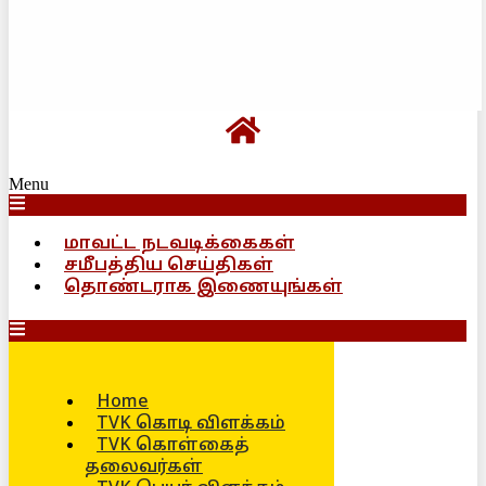
Menu
மாவட்ட நடவடிக்கைகள்
சமீபத்திய செய்திகள்
தொண்டராக இணையுங்கள்
Home
TVK கொடி விளக்கம்
TVK கொள்கைத்
தலைவர்கள்