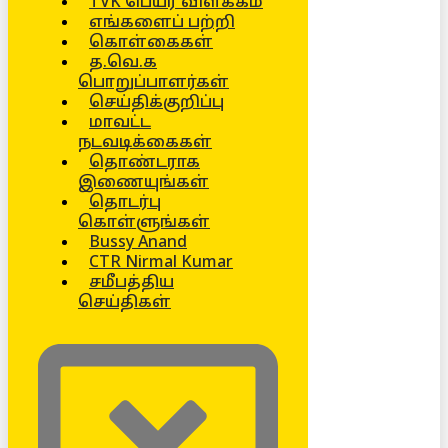
TVK பெயர் விளக்கம்
எங்களைப் பற்றி
கொள்கைகள்
த.வெ.க
பொறுப்பாளர்கள்
செய்திக்குறிப்பு
மாவட்ட
நடவடிக்கைகள்
தொண்டராக
இணையுங்கள்
தொடர்பு
கொள்ளுங்கள்
Bussy Anand
CTR Nirmal Kumar
சமீபத்திய
செய்திகள்