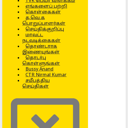
TVK பெயர் விளக்கம்
எங்களைப் பற்றி
கொள்கைகள்
த.வெ.க
பொறுப்பாளர்கள்
செய்திக்குறிப்பு
மாவட்ட
நடவடிக்கைகள்
தொண்டராக
இணையுங்கள்
தொடர்பு
கொள்ளுங்கள்
Bussy Anand
CTR Nirmal Kumar
சமீபத்திய
செய்திகள்