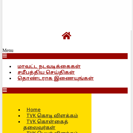
Menu
மாவட்ட நடவடிக்கைகள்
சமீபத்திய செய்திகள்
தொண்டராக இணையுங்கள்
Home
TVK கொடி விளக்கம்
TVK கொள்கைத்
தலைவர்கள்