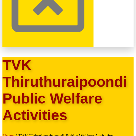
TVK
Thiruthuraipoondi
Public Welfare
Activities
Home
/ TVK Thiruthuraipoondi Public Welfare Activities