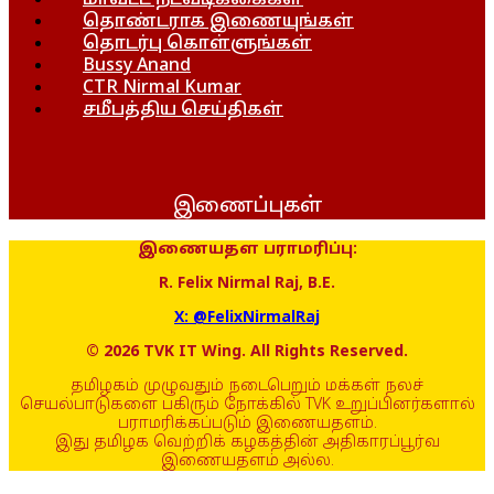
மாவட்ட நடவடிக்கைகள்
தொண்டராக இணையுங்கள்
தொடர்பு கொள்ளுங்கள்
Bussy Anand
CTR Nirmal Kumar
சமீபத்திய செய்திகள்
இணைப்புகள்
இணையதள பராமரிப்பு:
R. Felix Nirmal Raj, B.E.
X: @FelixNirmalRaj
© 2026 TVK IT Wing. All Rights Reserved.
தமிழகம் முழுவதும் நடைபெறும் மக்கள் நலச்
செயல்பாடுகளை பகிரும் நோக்கில் TVK உறுப்பினர்களால்
பராமரிக்கப்படும் இணையதளம்.
இது தமிழக வெற்றிக் கழகத்தின் அதிகாரப்பூர்வ
இணையதளம் அல்ல.