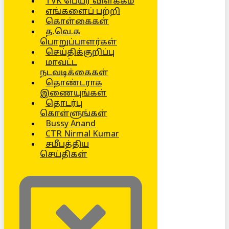
TVK பெயர் விளக்கம்
எங்களைப் பற்றி
கொள்கைகள்
த.வெ.க
பொறுப்பாளர்கள்
செய்திக்குறிப்பு
மாவட்ட
நடவடிக்கைகள்
தொண்டராக
இணையுங்கள்
தொடர்பு
கொள்ளுங்கள்
Bussy Anand
CTR Nirmal Kumar
சமீபத்திய
செய்திகள்