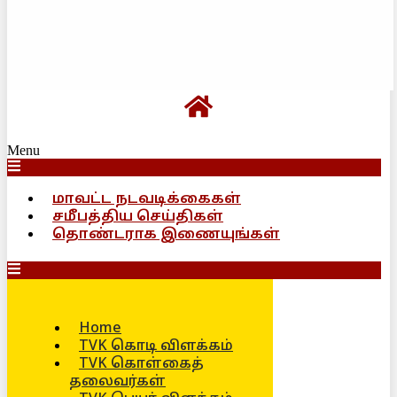
Menu
மாவட்ட நடவடிக்கைகள்
சமீபத்திய செய்திகள்
தொண்டராக இணையுங்கள்
Home
TVK கொடி விளக்கம்
TVK கொள்கைத்
தலைவர்கள்