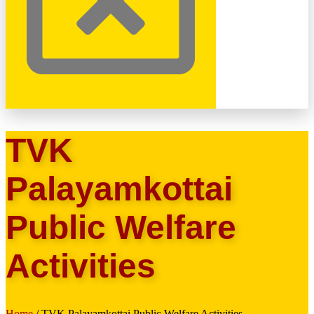
TVK
Palayamkottai
Public Welfare
Activities
Home
/ TVK Palayamkottai Public Welfare Activities