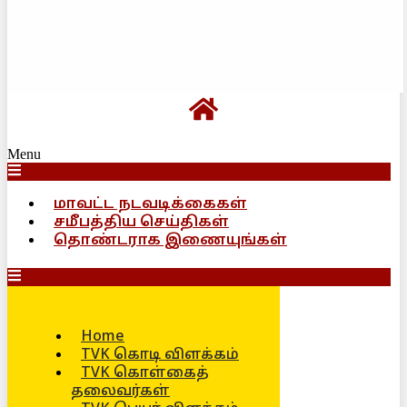
Menu
மாவட்ட நடவடிக்கைகள்
சமீபத்திய செய்திகள்
தொண்டராக இணையுங்கள்
Home
TVK கொடி விளக்கம்
TVK கொள்கைத்
தலைவர்கள்