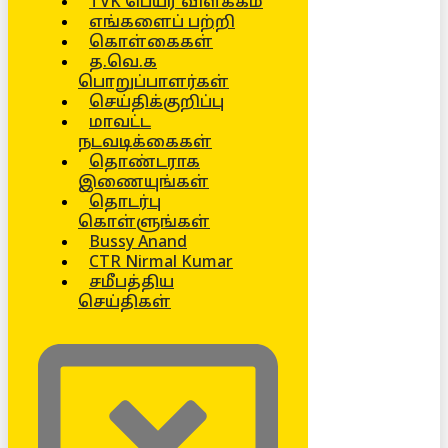
TVK பெயர் விளக்கம்
எங்களைப் பற்றி
கொள்கைகள்
த.வெ.க
பொறுப்பாளர்கள்
செய்திக்குறிப்பு
மாவட்ட
நடவடிக்கைகள்
தொண்டராக
இணையுங்கள்
தொடர்பு
கொள்ளுங்கள்
Bussy Anand
CTR Nirmal Kumar
சமீபத்திய
செய்திகள்