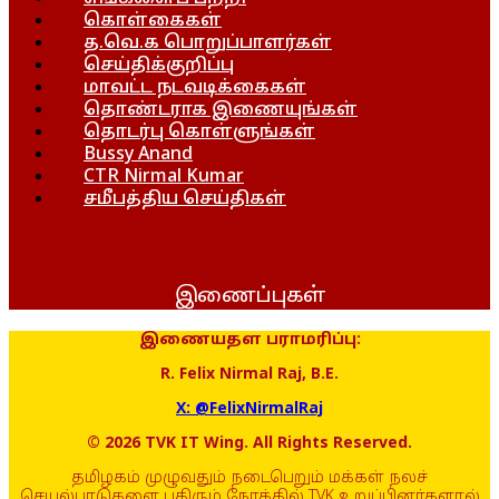
கொள்கைகள்
த.வெ.க பொறுப்பாளர்கள்
செய்திக்குறிப்பு
மாவட்ட நடவடிக்கைகள்
தொண்டராக இணையுங்கள்
தொடர்பு கொள்ளுங்கள்
Bussy Anand
CTR Nirmal Kumar
சமீபத்திய செய்திகள்
இணைப்புகள்
இணையதள பராமரிப்பு:
R. Felix Nirmal Raj, B.E.
X: @FelixNirmalRaj
© 2026 TVK IT Wing. All Rights Reserved.
தமிழகம் முழுவதும் நடைபெறும் மக்கள் நலச்
செயல்பாடுகளை பகிரும் நோக்கில் TVK உறுப்பினர்களால்