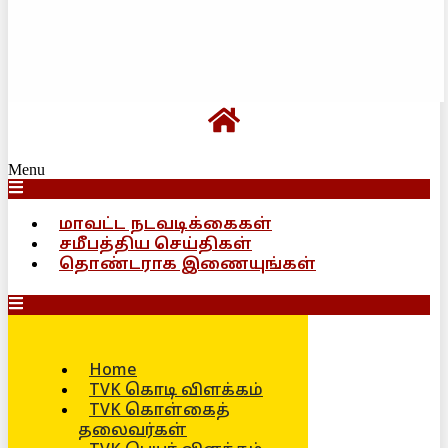
Menu
மாவட்ட நடவடிக்கைகள்
சமீபத்திய செய்திகள்
தொண்டராக இணையுங்கள்
Home
TVK கொடி விளக்கம்
TVK கொள்கைத்
தலைவர்கள்