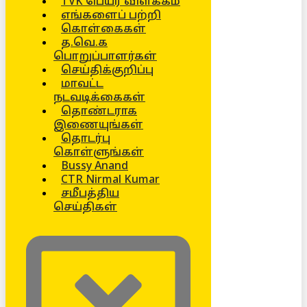
TVK பெயர் விளக்கம்
எங்களைப் பற்றி
கொள்கைகள்
த.வெ.க
பொறுப்பாளர்கள்
செய்திக்குறிப்பு
மாவட்ட
நடவடிக்கைகள்
தொண்டராக
இணையுங்கள்
தொடர்பு
கொள்ளுங்கள்
Bussy Anand
CTR Nirmal Kumar
சமீபத்திய
செய்திகள்