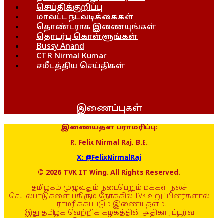
செய்திக்குறிப்பு
மாவட்ட நடவடிக்கைகள்
தொண்டராக இணையுங்கள்
தொடர்பு கொள்ளுங்கள்
Bussy Anand
CTR Nirmal Kumar
சமீபத்திய செய்திகள்
இணைப்புகள்
இணையதள பராமரிப்பு:
R. Felix Nirmal Raj, B.E.
X: @FelixNirmalRaj
© 2026 TVK IT Wing. All Rights Reserved.
தமிழகம் முழுவதும் நடைபெறும் மக்கள் நலச்
செயல்பாடுகளை பகிரும் நோக்கில் TVK உறுப்பினர்களால்
பராமரிக்கப்படும் இணையதளம்.
இது தமிழக வெற்றிக் கழகத்தின் அதிகாரப்பூர்வ