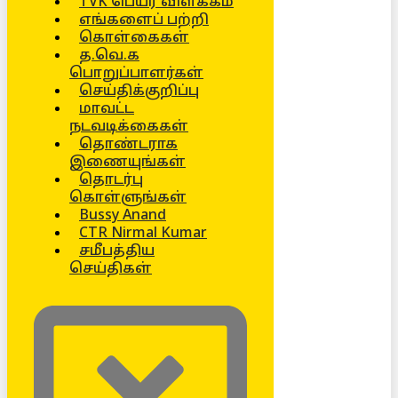
TVK பெயர் விளக்கம்
எங்களைப் பற்றி
கொள்கைகள்
த.வெ.க
பொறுப்பாளர்கள்
செய்திக்குறிப்பு
மாவட்ட
நடவடிக்கைகள்
தொண்டராக
இணையுங்கள்
தொடர்பு
கொள்ளுங்கள்
Bussy Anand
CTR Nirmal Kumar
சமீபத்திய
செய்திகள்