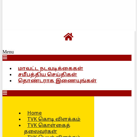
Menu
மாவட்ட நடவடிக்கைகள்
சமீபத்திய செய்திகள்
தொண்டராக இணையுங்கள்
Home
TVK கொடி விளக்கம்
TVK கொள்கைத்
தலைவர்கள்