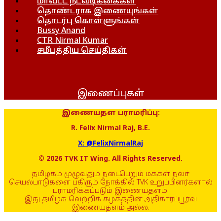
மாவட்ட நடவடிக்கைகள்
தொண்டராக இணையுங்கள்
தொடர்பு கொள்ளுங்கள்
Bussy Anand
CTR Nirmal Kumar
சமீபத்திய செய்திகள்
இணைப்புகள்
இணையதள பராமரிப்பு:
R. Felix Nirmal Raj, B.E.
X: @FelixNirmalRaj
© 2026 TVK IT Wing. All Rights Reserved.
தமிழகம் முழுவதும் நடைபெறும் மக்கள் நலச்
செயல்பாடுகளை பகிரும் நோக்கில் TVK உறுப்பினர்களால்
பராமரிக்கப்படும் இணையதளம்.
இது தமிழக வெற்றிக் கழகத்தின் அதிகாரப்பூர்வ
இணையதளம் அல்ல.