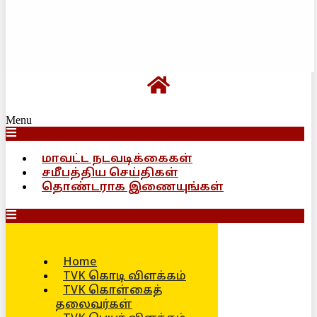
Menu
மாவட்ட நடவடிக்கைகள்
சமீபத்திய செய்திகள்
தொண்டராக இணையுங்கள்
Home
TVK கொடி விளக்கம்
TVK கொள்கைத்
தலைவர்கள்