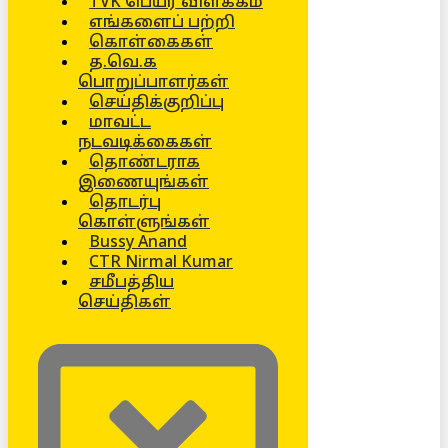
TVK பெயர் விளக்கம்
எங்களைப் பற்றி
கொள்கைகள்
த.வெ.க
பொறுப்பாளர்கள்
செய்திக்குறிப்பு
மாவட்ட
நடவடிக்கைகள்
தொண்டராக
இணையுங்கள்
தொடர்பு
கொள்ளுங்கள்
Bussy Anand
CTR Nirmal Kumar
சமீபத்திய
செய்திகள்