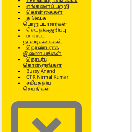
TVK பெயர் விளக்கம்
எங்களைப் பற்றி
கொள்கைகள்
த.வெ.க
பொறுப்பாளர்கள்
செய்திக்குறிப்பு
மாவட்ட
நடவடிக்கைகள்
தொண்டராக
இணையுங்கள்
தொடர்பு
கொள்ளுங்கள்
Bussy Anand
CTR Nirmal Kumar
சமீபத்திய
செய்திகள்