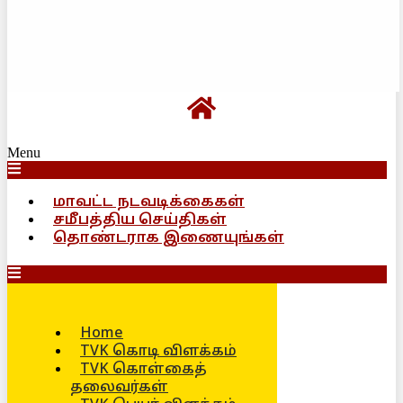
Menu
மாவட்ட நடவடிக்கைகள்
சமீபத்திய செய்திகள்
தொண்டராக இணையுங்கள்
Home
TVK கொடி விளக்கம்
TVK கொள்கைத்
தலைவர்கள்