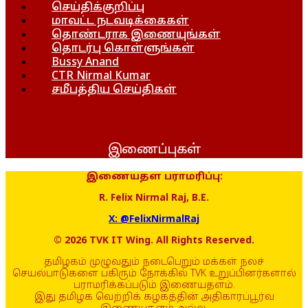
செய்திக்குறிப்பு
மாவட்ட நடவடிக்கைகள்
தொண்டராக இணையுங்கள்
தொடர்பு கொள்ளுங்கள்
Bussy Anand
CTR Nirmal Kumar
சமீபத்திய செய்திகள்
இணைப்புகள்
இணையதள பராமரிப்பு:
R. Felix Nirmal Raj, B.E.
X: @FelixNirmalRaj
© 2026 TVK IT Wing. All Rights Reserved.
தமிழகம் முழுவதும் நடைபெறும் மக்கள் நலச்
செயல்பாடுகளை பகிரும் நோக்கில் TVK உறுப்பினர்களால்
பராமரிக்கப்படும் இணையதளம்.
இது தமிழக வெற்றிக் கழகத்தின் அதிகாரப்பூர்வ