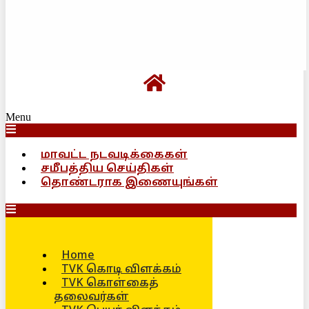
Menu
மாவட்ட நடவடிக்கைகள்
சமீபத்திய செய்திகள்
தொண்டராக இணையுங்கள்
Home
TVK கொடி விளக்கம்
TVK கொள்கைத்
தலைவர்கள்