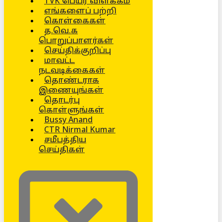
TVK பெயர் விளக்கம்
எங்களைப் பற்றி
கொள்கைகள்
த.வெ.க
பொறுப்பாளர்கள்
செய்திக்குறிப்பு
மாவட்ட
நடவடிக்கைகள்
தொண்டராக
இணையுங்கள்
தொடர்பு
கொள்ளுங்கள்
Bussy Anand
CTR Nirmal Kumar
சமீபத்திய
செய்திகள்