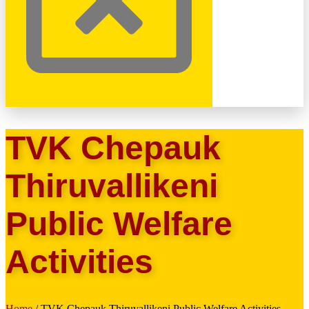
TVK Chepauk
Thiruvallikeni
Public Welfare
Activities
Home
/ TVK Chepauk Thiruvallikeni Public Welfare Activities