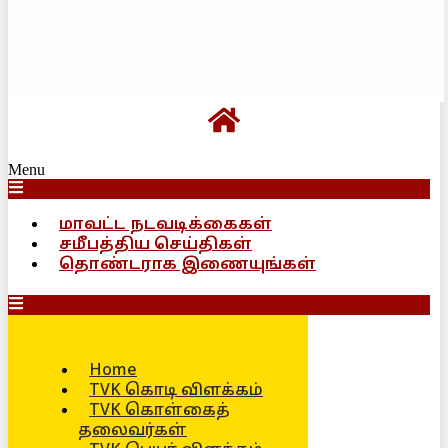
Menu
மாவட்ட நடவடிக்கைகள்
சமீபத்திய செய்திகள்
தொண்டராக இணையுங்கள்
Home
TVK கொடி விளக்கம்
TVK கொள்கைத்
தலைவர்கள்