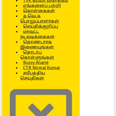
TVK பெயர் விளக்கம்
எங்களைப் பற்றி
கொள்கைகள்
த.வெ.க
பொறுப்பாளர்கள்
செய்திக்குறிப்பு
மாவட்ட
நடவடிக்கைகள்
தொண்டராக
இணையுங்கள்
தொடர்பு
கொள்ளுங்கள்
Bussy Anand
CTR Nirmal Kumar
சமீபத்திய
செய்திகள்