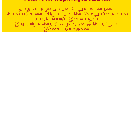
தமிழகம் முழுவதும் நடைபெறும் மக்கள் நலச்
செயல்பாடுகளை பகிரும் நோக்கில் TVK உறுப்பினர்களால்
பராமரிக்கப்படும் இணையதளம்.
இது தமிழக வெற்றிக் கழகத்தின் அதிகாரப்பூர்வ
இணையதளம் அல்ல.