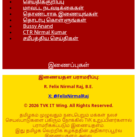
செய்திக்குறிப்பு
மாவட்ட நடவடிக்கைகள்
தொண்டராக இணையுங்கள்
தொடர்பு கொள்ளுங்கள்
Bussy Anand
CTR Nirmal Kumar
சமீபத்திய செய்திகள்
இணைப்புகள்
இணையதள பராமரிப்பு:
R. Felix Nirmal Raj, B.E.
X: @FelixNirmalRaj
© 2026 TVK IT Wing. All Rights Reserved.
தமிழகம் முழுவதும் நடைபெறும் மக்கள் நலச்
செயல்பாடுகளை பகிரும் நோக்கில் TVK உறுப்பினர்களால்
பராமரிக்கப்படும் இணையதளம்.
இது தமிழக வெற்றிக் கழகத்தின் அதிகாரப்பூர்வ
இணையதளம் அல்ல.