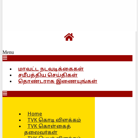
Menu
மாவட்ட நடவடிக்கைகள்
சமீபத்திய செய்திகள்
தொண்டராக இணையுங்கள்
Home
TVK கொடி விளக்கம்
TVK கொள்கைத்
தலைவர்கள்