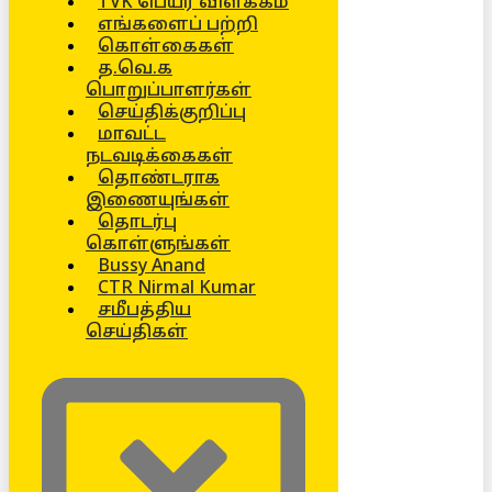
TVK பெயர் விளக்கம்
எங்களைப் பற்றி
கொள்கைகள்
த.வெ.க
பொறுப்பாளர்கள்
செய்திக்குறிப்பு
மாவட்ட
நடவடிக்கைகள்
தொண்டராக
இணையுங்கள்
தொடர்பு
கொள்ளுங்கள்
Bussy Anand
CTR Nirmal Kumar
சமீபத்திய
செய்திகள்