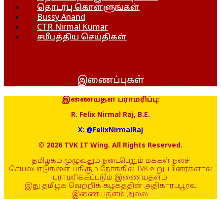
தொடர்பு கொள்ளுங்கள்
Bussy Anand
CTR Nirmal Kumar
சமீபத்திய செய்திகள்
இணைப்புகள்
இணையதள பராமரிப்பு:
R. Felix Nirmal Raj, B.E.
X: @FelixNirmalRaj
© 2026 TVK IT Wing. All Rights Reserved.
தமிழகம் முழுவதும் நடைபெறும் மக்கள் நலச்
செயல்பாடுகளை பகிரும் நோக்கில் TVK உறுப்பினர்களால்
பராமரிக்கப்படும் இணையதளம்.
இது தமிழக வெற்றிக் கழகத்தின் அதிகாரப்பூர்வ
இணையதளம் அல்ல.