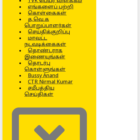
TVK பெயர் விளக்கம்
எங்களைப் பற்றி
கொள்கைகள்
த.வெ.க
பொறுப்பாளர்கள்
செய்திக்குறிப்பு
மாவட்ட
நடவடிக்கைகள்
தொண்டராக
இணையுங்கள்
தொடர்பு
கொள்ளுங்கள்
Bussy Anand
CTR Nirmal Kumar
சமீபத்திய
செய்திகள்