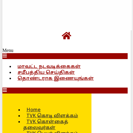
Menu
மாவட்ட நடவடிக்கைகள்
சமீபத்திய செய்திகள்
தொண்டராக இணையுங்கள்
Home
TVK கொடி விளக்கம்
TVK கொள்கைத்
தலைவர்கள்