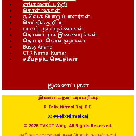
எங்களைப் பற்றி
கொள்கைகள்
த.வெ.க பொறுப்பாளர்கள்
செய்திக்குறிப்பு
மாவட்ட நடவடிக்கைகள்
தொண்டராக இணையுங்கள்
தொடர்பு கொள்ளுங்கள்
Bussy Anand
CTR Nirmal Kumar
சமீபத்திய செய்திகள்
இணைப்புகள்
இணையதள பராமரிப்பு:
R. Felix Nirmal Raj, B.E.
X: @FelixNirmalRaj
© 2026 TVK IT Wing. All Rights Reserved.
தமிழகம் முழுவதும் நடைபெறும் மக்கள் நலச்