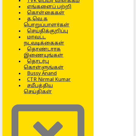
TVK பெயர் விளக்கம்
எங்களைப் பற்றி
கொள்கைகள்
த.வெ.க
பொறுப்பாளர்கள்
செய்திக்குறிப்பு
மாவட்ட
நடவடிக்கைகள்
தொண்டராக
இணையுங்கள்
தொடர்பு
கொள்ளுங்கள்
Bussy Anand
CTR Nirmal Kumar
சமீபத்திய
செய்திகள்