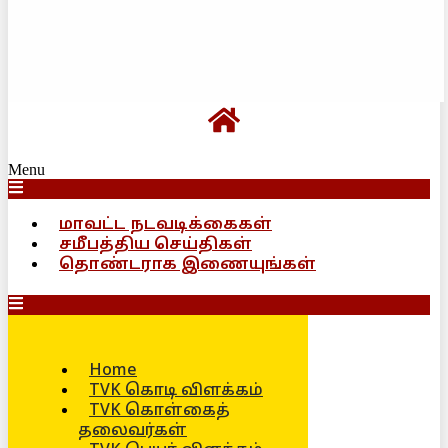
Menu
மாவட்ட நடவடிக்கைகள்
சமீபத்திய செய்திகள்
தொண்டராக இணையுங்கள்
Home
TVK கொடி விளக்கம்
TVK கொள்கைத்
தலைவர்கள்