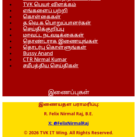
TVK பெயர் விளக்கம்
எங்களைப் பற்றி
கொள்கைகள்
த.வெ.க பொறுப்பாளர்கள்
செய்திக்குறிப்பு
மாவட்ட நடவடிக்கைகள்
தொண்டராக இணையுங்கள்
தொடர்பு கொள்ளுங்கள்
Bussy Anand
CTR Nirmal Kumar
சமீபத்திய செய்திகள்
இணைப்புகள்
இணையதள பராமரிப்பு:
R. Felix Nirmal Raj, B.E.
X: @FelixNirmalRaj
© 2026 TVK IT Wing. All Rights Reserved.