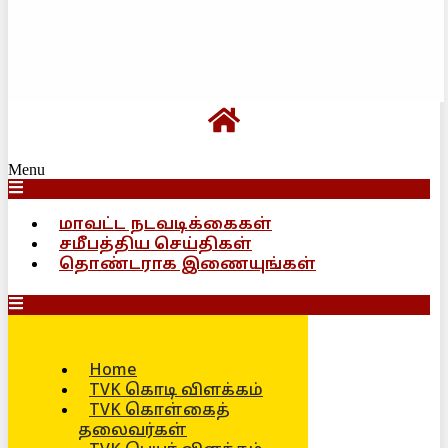
Menu
மாவட்ட நடவடிக்கைகள்
சமீபத்திய செய்திகள்
தொண்டராக இணையுங்கள்
Home
TVK கொடி விளக்கம்
TVK கொள்கைத்
தலைவர்கள்