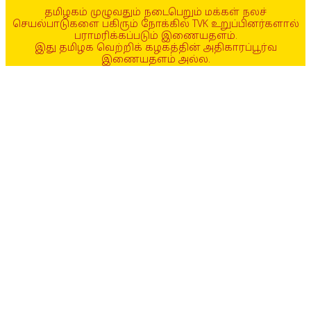
தமிழகம் முழுவதும் நடைபெறும் மக்கள் நலச்
செயல்பாடுகளை பகிரும் நோக்கில் TVK உறுப்பினர்களால்
பராமரிக்கப்படும் இணையதளம்.
இது தமிழக வெற்றிக் கழகத்தின் அதிகாரப்பூர்வ
இணையதளம் அல்ல.