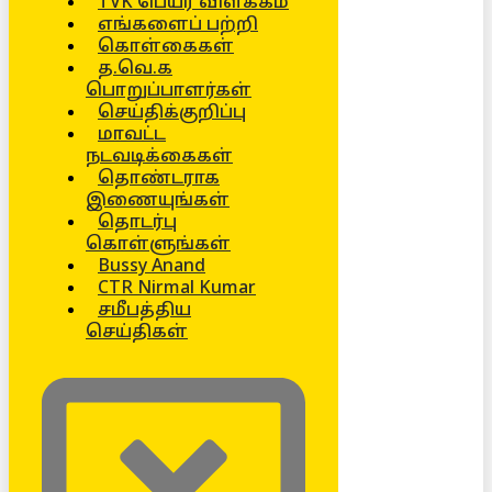
TVK பெயர் விளக்கம்
எங்களைப் பற்றி
கொள்கைகள்
த.வெ.க
பொறுப்பாளர்கள்
செய்திக்குறிப்பு
மாவட்ட
நடவடிக்கைகள்
தொண்டராக
இணையுங்கள்
தொடர்பு
கொள்ளுங்கள்
Bussy Anand
CTR Nirmal Kumar
சமீபத்திய
செய்திகள்