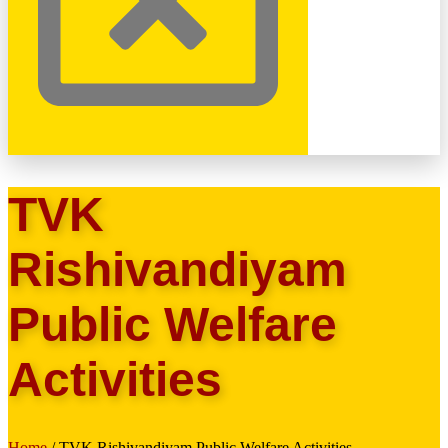
TVK
Rishivandiyam
Public Welfare
Activities
Home
/ TVK Rishivandiyam Public Welfare Activities