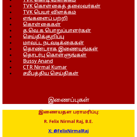
TVK கொடி விளக்கம்
TVK கொள்கைத் தலைவர்கள்
TVK பெயர் விளக்கம்
எங்களைப் பற்றி
கொள்கைகள்
த.வெ.க பொறுப்பாளர்கள்
செய்திக்குறிப்பு
மாவட்ட நடவடிக்கைகள்
தொண்டராக இணையுங்கள்
தொடர்பு கொள்ளுங்கள்
Bussy Anand
CTR Nirmal Kumar
சமீபத்திய செய்திகள்
இணைப்புகள்
இணையதள பராமரிப்பு:
R. Felix Nirmal Raj, B.E.
X: @FelixNirmalRaj