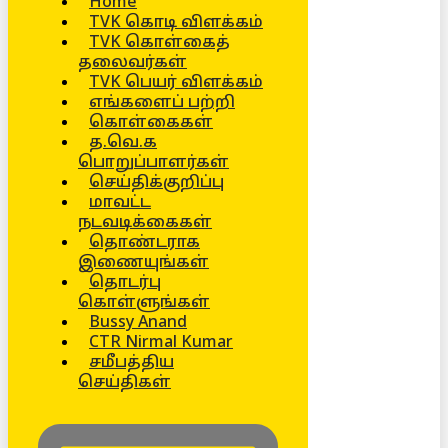
Home
TVK கொடி விளக்கம்
TVK கொள்கைத்
தலைவர்கள்
TVK பெயர் விளக்கம்
எங்களைப் பற்றி
கொள்கைகள்
த.வெ.க
பொறுப்பாளர்கள்
செய்திக்குறிப்பு
மாவட்ட
நடவடிக்கைகள்
தொண்டராக
இணையுங்கள்
தொடர்பு
கொள்ளுங்கள்
Bussy Anand
CTR Nirmal Kumar
சமீபத்திய
செய்திகள்