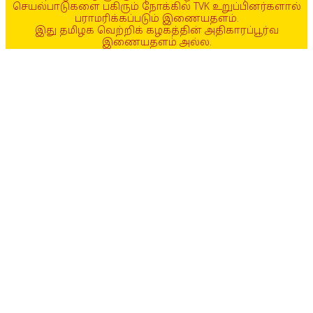
செயல்பாடுகளை பகிரும் நோக்கில் TVK உறுப்பினர்களால்
பராமரிக்கப்படும் இணையதளம்.
இது தமிழக வெற்றிக் கழகத்தின் அதிகாரப்பூர்வ
இணையதளம் அல்ல.