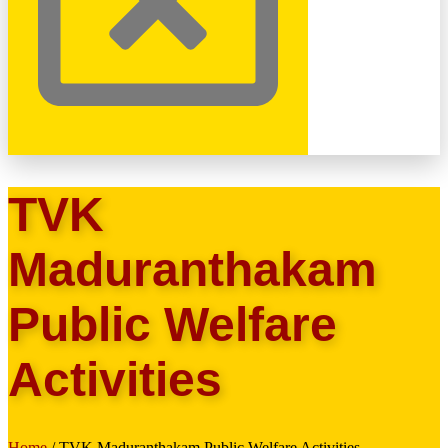
TVK
Maduranthakam
Public Welfare
Activities
Home
/ TVK Maduranthakam Public Welfare Activities