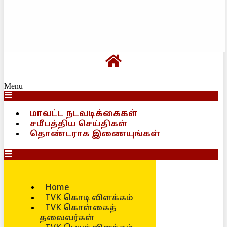
Menu
மாவட்ட நடவடிக்கைகள்
சமீபத்திய செய்திகள்
தொண்டராக இணையுங்கள்
Home
TVK கொடி விளக்கம்
TVK கொள்கைத்
தலைவர்கள்