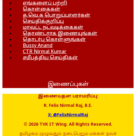
எங்களைப் பற்றி
கொள்கைகள்
த.வெ.க பொறுப்பாளர்கள்
செய்திக்குறிப்பு
மாவட்ட நடவடிக்கைகள்
தொண்டராக இணையுங்கள்
தொடர்பு கொள்ளுங்கள்
Bussy Anand
CTR Nirmal Kumar
சமீபத்திய செய்திகள்
இணைப்புகள்
இணையதள பராமரிப்பு:
R. Felix Nirmal Raj, B.E.
X: @FelixNirmalRaj
© 2026 TVK IT Wing. All Rights Reserved.
தமிழகம் முழுவதும் நடைபெறும் மக்கள் நலச்