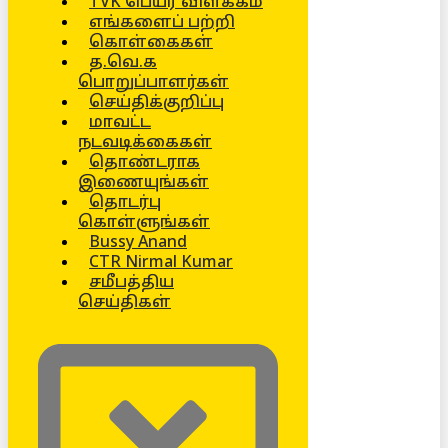
TVK பெயர் விளக்கம்
எங்களைப் பற்றி
கொள்கைகள்
த.வெ.க
பொறுப்பாளர்கள்
செய்திக்குறிப்பு
மாவட்ட
நடவடிக்கைகள்
தொண்டராக
இணையுங்கள்
தொடர்பு
கொள்ளுங்கள்
Bussy Anand
CTR Nirmal Kumar
சமீபத்திய
செய்திகள்