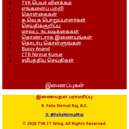
TVK பெயர் விளக்கம்
எங்களைப் பற்றி
கொள்கைகள்
த.வெ.க பொறுப்பாளர்கள்
செய்திக்குறிப்பு
மாவட்ட நடவடிக்கைகள்
தொண்டராக இணையுங்கள்
தொடர்பு கொள்ளுங்கள்
Bussy Anand
CTR Nirmal Kumar
சமீபத்திய செய்திகள்
இணைப்புகள்
இணையதள பராமரிப்பு:
R. Felix Nirmal Raj, B.E.
X: @FelixNirmalRaj
© 2026 TVK IT Wing. All Rights Reserved.