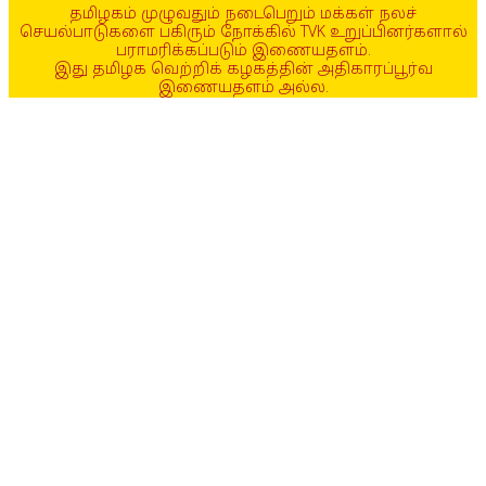
தமிழகம் முழுவதும் நடைபெறும் மக்கள் நலச்
செயல்பாடுகளை பகிரும் நோக்கில் TVK உறுப்பினர்களால்
பராமரிக்கப்படும் இணையதளம்.
இது தமிழக வெற்றிக் கழகத்தின் அதிகாரப்பூர்வ
இணையதளம் அல்ல.