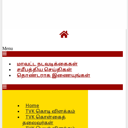
Menu
மாவட்ட நடவடிக்கைகள்
சமீபத்திய செய்திகள்
தொண்டராக இணையுங்கள்
Home
TVK கொடி விளக்கம்
TVK கொள்கைத்
தலைவர்கள்