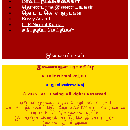
மாவட்ட நடவடிக்கைகள்
தொண்டராக இணையுங்கள்
தொடர்பு கொள்ளுங்கள்
Bussy Anand
CTR Nirmal Kumar
சமீபத்திய செய்திகள்
இணைப்புகள்
இணையதள பராமரிப்பு:
R. Felix Nirmal Raj, B.E.
X: @FelixNirmalRaj
© 2026 TVK IT Wing. All Rights Reserved.
தமிழகம் முழுவதும் நடைபெறும் மக்கள் நலச்
செயல்பாடுகளை பகிரும் நோக்கில் TVK உறுப்பினர்களால்
பராமரிக்கப்படும் இணையதளம்.
இது தமிழக வெற்றிக் கழகத்தின் அதிகாரப்பூர்வ
இணையதளம் அல்ல.