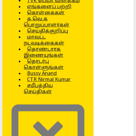
TVK பெயர் விளக்கம்
எங்களைப் பற்றி
கொள்கைகள்
த.வெ.க
பொறுப்பாளர்கள்
செய்திக்குறிப்பு
மாவட்ட
நடவடிக்கைகள்
தொண்டராக
இணையுங்கள்
தொடர்பு
கொள்ளுங்கள்
Bussy Anand
CTR Nirmal Kumar
சமீபத்திய
செய்திகள்